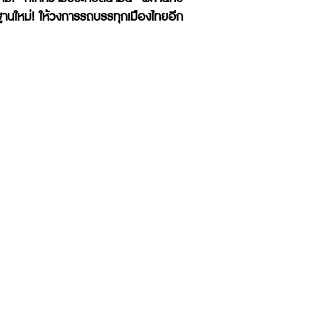
านใหม่! ให้วงการรถบรรทุกเมืองไทยอีก