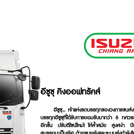
อีซูซุ คิงออฟทรัคส์
อีซูซุ... เจ้าแห่งรถบรรทุกของวงการขนส่ง
บรรทุกอีซูซุที่ได้รับการยอมรับมากว่า 6 ทศ
อีกขั้น ปรับดีไซน์ใหม่! ให้ล้ำสมัย สูงสง่า
สมรรถนะเป็นเลิศ ด้วยขุมพลังและระบบส่งกำลังใ