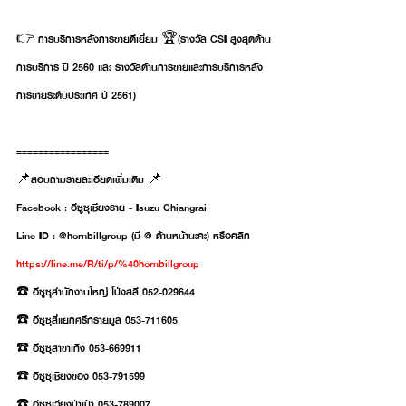
👉 การบริการหลังการขายดีเยี่ยม 🏆(รางวัล CSI สูงสุดด้าน
การบริการ ปี 2560 และ รางวัลด้านการขายและการบริการหลัง
การขายระดับประเทศ ปี 2561)
=================
📌สอบถามรายละเอียดเพิ่มเติม 📌
Facebook : อีซูซุเชียงราย - Isuzu Chiangrai
Line ID : @hornbillgroup (มี @ ด้านหน้านะคะ) หรือคลิก 
https://line.me/R/ti/p/%40hornbillgroup
☎️ อีซูซุสำนักงานใหญ่ โป่งสลี 052-029644
☎️ อีซูซุสี่แยกศรีทรายมูล 053-711605
☎️ อีซูซุสาขาเทิง 053-669911
☎️ อีซูซุเชียงของ 053-791599
☎️ อีซูซุเวียงป่าเป้า 053-789007