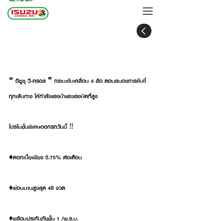
อีซูซุ วี-ครอส ดอกเบี้ย 0.75% ต่อเดือน
ผ่อนนาน 48 งวด
❝ อีซูซุ วี-ครอส ❞ กระบะขับเคลื่อน 4 ล้อ ตอบสนองการขับขี่
ทุกเส้นทาง ให้กำลังแรงม้าและแรงบิดที่สูง
โปรโมชั่นพิเศษออกรถวันนี้ ‼️
♦️ดอกเบี้ยเพียง 0.75% ต่อเดือน
♦️ผ่อนนานสูงสุด 48 งวด
♦️พร้อมประกันภัยชั้น 1 /พ.ร.บ.