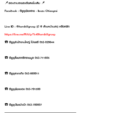
📌สอบถามรายละเอียดเพิ่มเติม 📌
Facebook : อีซูซุเชียงราย - Isuzu Chiangrai
Line ID : @hornbillgroup (มี @ ด้านหน้านะคะ) หรือคลิก 
https://line.me/R/ti/p/%40hornbillgroup
☎️ อีซูซุสำนักงานใหญ่ โป่งสลี 052-029644
☎️ อีซูซุสี่แยกศรีทรายมูล 053-711605
☎️ อีซูซุสาขาเทิง 053-669911
☎️ อีซูซุเชียงของ 053-791599
☎️ อีซูซุเวียงป่าเป้า 053-789007