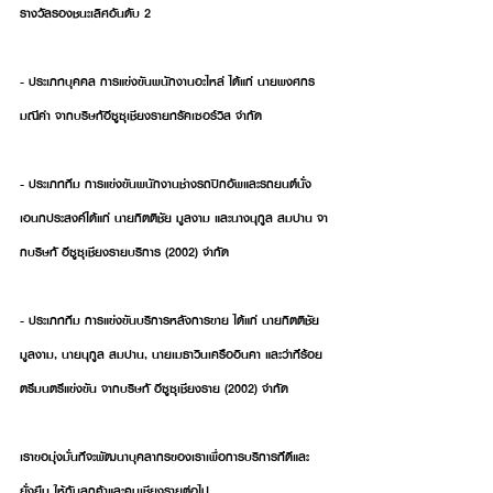
รางวัลรองชนะเลิศอันดับ 2
- ประเภทบุคคล การแข่งขันพนักงานอะไหล่ ได้แก่ นายพงศกร 
มณีคํา จากบริษทัอีซูซุเชียงรายทรัคเซอร์วิส จํากัด
- ประเภททีม การแข่งขันพนักงานช่างรถปิกอัพและรถยนต์นั่ง
เอนกประสงค์ได้แก่ นายกิตติชัย มูลงาม และนางนุกูล สมปาน จา
กบริษทั อีซูซุเชียงรายบริการ (2002) จํากัด
- ประเภททีม การแข่งขันบริการหลังการขาย ได้แก่ นายกิตติชัย 
มูลงาม, นายนุกูล สมปาน, นายเมธาวินเครืออินคา และว่าท่ีร้อย
ตรีมนตรีแข่งขัน จากบริษทั อีซูซุเชียงราย (2002) จํากัด
เราขอมุ่งมั่นท่ีจะพัฒนาบุคลากรของเราเพื่อการบริการท่ีดีและ
ยั่งยืน ให้กับลูกค้าและคนเชียงรายต่อไป...