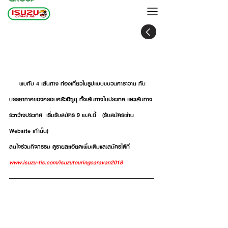
อีซูซุคาราวานสัญจร 2018 ท่องเที่ยวไทยไป
ไกล 4 ภาค
     พบกับ 4 เส้นทาง ท่องเที่ยวในรูปแบบขบวนคาราวาน กับ
บรรยากาศของครอบครัวอีซูซุ ทั้งเส้นทางในประเทศ และเส้นทาง
ระหว่างประเทศ  เริ่มรับสมัคร 9 พ.ค.นี้   (รับสมัครผ่าน 
Website เท่านั้น)
สนใจร่วมกิจกรรม ดูรายละเอียดเพิ่มเติมและสมัครได้ที่   
www.isuzu-tis.com/isuzutouringcaravan2018