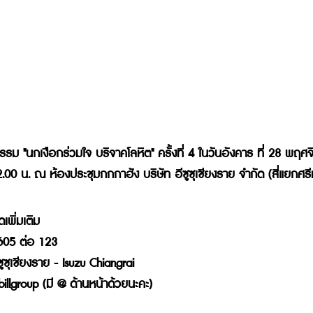
่วมกิจกรรม นกเงือกร่วมใจ บริจาคโลหิต
รรม "นกเงือกร่วมใจ บริจาคโลหิต" ครั้งที่ 4 ในวันอังคาร ที่ 28 พฤ
.00 น. ณ ห้องประชุมกกกาฮัง บริษัท อีซูซุเชียงราย จำกัด (สี่แยกศร
พิ่มเติม 
11605 ต่อ 123
ซูซุเชียงราย - Isuzu Chiangrai
illgroup (มี @ ด้านหน้าด้วยนะคะ)