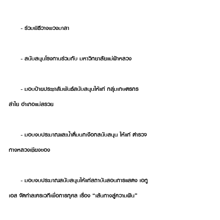
      - ร่วมพิธีวางพวงมาลา
      - สนับสนุนโรงทานร่วมกับ มหาวิทยาลัยแม่ฟ้าหลวง
      - มอบป้ายประชาสัมพันธ์สนับสนุนให้แก่ กลุ่มเกษตรกร
ลำไย อำเภอแม่สรวย
      - มอบงบประมาณและน้ำดื่มนกเงือกสนับสนุน ให้แก่ ตำรวจ
ทางหลวงเชียงของ
      - มอบงบประมาณสนับสนุนให้แก่สถาบันสอนการแสดง เอทู
เอส จัดทำละครเวทีเพื่อการกุศล เรื่อง “เส้นทางสู่ความฝัน”