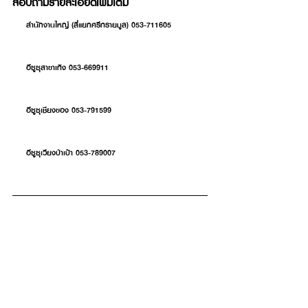
สอบถามรายละเอียดเพิ่มเติม
     สำนักงานใหญ่ (สี่แยกศรีทรายมูล) 053-711605
     อีซูซุสาขาเทิง 053-669911
     อีซูซุเชียงของ 053-791599
     อีซูซุเวียงป่าเป้า 053-789007